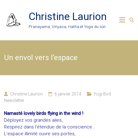
Skip
to
Christine Laurion
content
Pranayama, Vinyasa, Hatha et Yoga du son
Un envol vers l’espace
Christine Laurion
6 janvier 2014
Yogi Bird
Newsletter
Namasté lovely birds flying in the wind !
Déployez vos grandes ailes,
Respirez dans l’étendue de la conscience…
L’espace illimité ouvre ses portes,