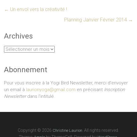
←
Un envol vers la créativité !
Planning Janvier Février 2014
→
Archives
Archives
Abonnement
Pour vous inscrire à la Yogi Bird Newsletter, merci d'envoyer
un email à
laurionyoga@gmail.com
en précisant
Inscription
Newsletter
dans l'intitulé.
Copyright © 2026
. All rights reserved.
Christine Laurion