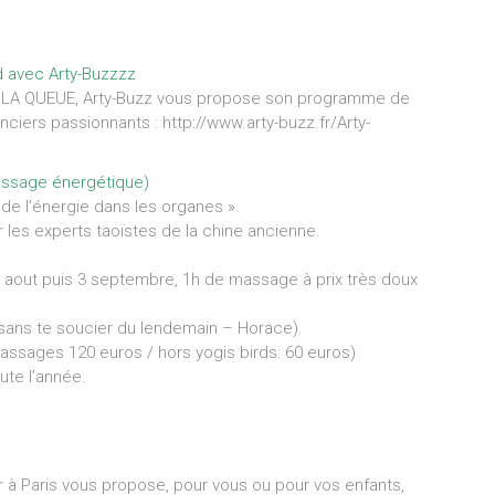
d avec Arty-Buzzzz
IRE LA QUEUE, Arty-Buzz vous propose son programme de
enciers passionnants : http://www.arty-buzz.fr/Arty-
assage énergétique)
 de l’énergie dans les organes ».
ar les experts taoïstes de la chine ancienne.
1 aout puis 3 septembre, 1h de massage à prix très doux
t sans te soucier du lendemain – Horace).
ssages 120 euros / hors yogis birds: 60 euros)
te l’année.
à Paris vous propose, pour vous ou pour vos enfants,