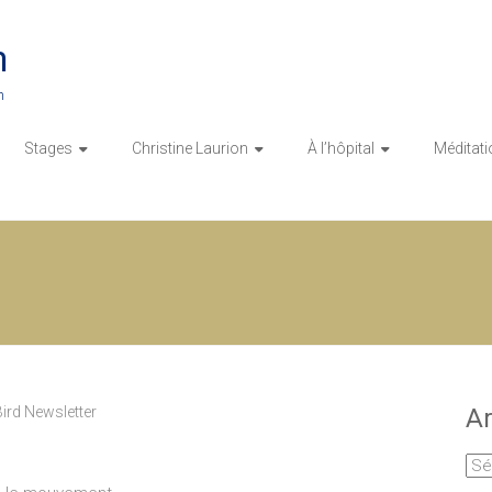
n
n
Stages
Christine Laurion
À l’hôpital
Méditati
ird Newsletter
Ar
Arc