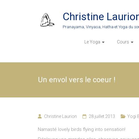
Skip
to
Christine Laurio
content
Pranayama, Vinyasa, Hatha et Yoga du so
Le Yoga
Cours
Un envol vers le coeur !
Christine Laurion
28 juillet 2013
Yogi B
Namasté lovely birds flying into sensation!