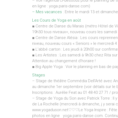
– Voir l’agenda ci-dessous pour le planning de t
en ligne : yoga.paris-danse.com)
– Mes vacances
: Entre le mardi 13 et dimanche
Les Cours de Yoga en août
■ Centre de Danse du Marais (métro Hôtel de Vil
19h30 tous niveaux+, nouveau cours les samedi
■ Centre de Danse Alésia : Les cours reprenne
niveau, nouveau cours « Seniors » le mercredi 
■ L’abbé carton : Les jeudi à 20h00 sur confirma
■ Les Artistes : Les samedi à 9h30 chez Rita su
Attention au changement d’horaire !
■ Big Apple Yoga : Voir le planning en bas de p
Stages
– Stage de théâtre Commédia Dell’Arté avec Ann
au dimanche 1er septembre (voir détails sur le 
Inscriptions : Aurélie Feat au 01 48 40 27 71 /
– Stage de Yoga du Son avec Patrick Torre : Il 
de La Rochelle (mercredi à dimanche, j y serai 
www.yogaduson.net♡♡♡Le Yoga Inspire : Fête des
photos en ligne yoga.paris-danse.com. Continuez