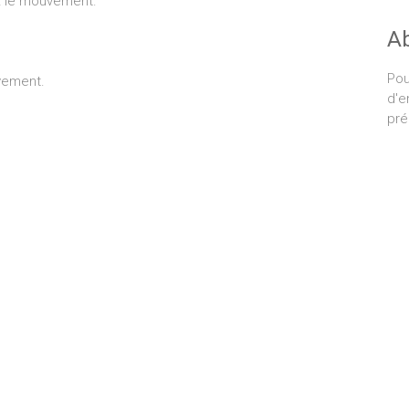
z le mouvement.
A
Pou
vement.
d'e
pré