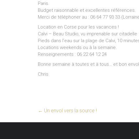
Paris.
Budget raisonnable et excellentes références.
Merci de téléphoner au : 06 64 77 93 33 (Lorrain
Location en Corse pour les vacances !
Calvi – Beau Studio, vu imprenable sur citadelle
Pieds dans l’eau sur la plage de Calvi, 10 minut
Locations weekends ou à la semaine.
Renseignements : 06 22 64 12 24
Bonne semaine à toutes et à tous… et bon envol
Chris
←
Un envol vers la source !