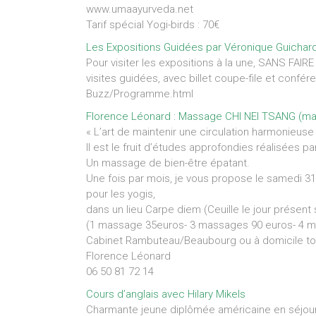
www.umaayurveda.net
Tarif spécial Yogi-birds : 70€
Les Expositions Guidées par Véronique Guichar
Pour visiter les expositions à la une, SANS FA
visites guidées, avec billet coupe-file et confér
Buzz/Programme.html
Florence Léonard : Massage CHI NEI TSANG (m
« L’art de maintenir une circulation harmonieuse
Il est le fruit d’études approfondies réalisées p
Un massage de bien-être épatant.
Une fois par mois, je vous propose le samedi 3
pour les yogis,
dans un lieu Carpe diem (Ceuille le jour présen
(1 massage 35euros- 3 massages 90 euros- 4 ma
Cabinet Rambuteau/Beaubourg ou à domicile tou
Florence Léonard
06 50 81 72 14
Cours d’anglais avec Hilary Mikels
Charmante jeune diplômée américaine en séjour 