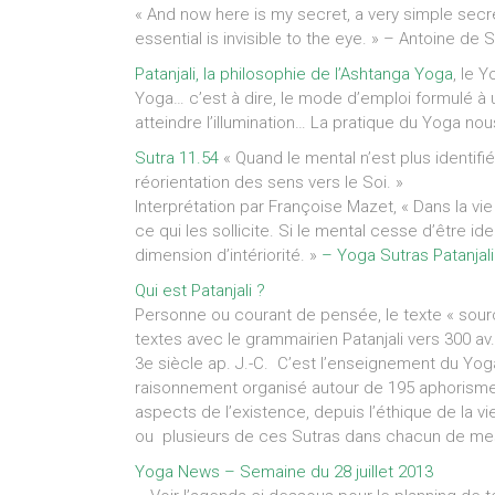
« And now here is my secret, a very simple secret;
essential is invisible to the eye. » – Antoine de 
Patanjali, la philosophie de l’Ashtanga Yoga
, le 
Yoga… c’est à dire, le mode d’emploi formulé à u
atteindre l’illumination… La pratique du Yoga no
Sutra 11.54
« Quand le mental n’est plus identif
réorientation des sens vers le Soi. »
Interprétation par Françoise Mazet, « Dans la vi
ce qui les sollicite. Si le mental cesse d’être ide
dimension d’intériorité. »
– Yoga Sutras Patanjali
Qui est Patanjali ?
Personne ou courant de pensée, le texte « sour
textes avec le grammairien Patanjali vers 300 av. 
3e siècle ap. J.-C. C’est l’enseignement du Yog
raisonnement organisé autour de 195 aphorismes,
aspects de l’existence, depuis l’éthique de la vie
ou plusieurs de ces Sutras dans chacun de mes
Yoga News – Semaine du 28 juillet 2013