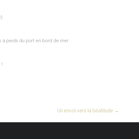
e)
es à pieds du port en bord de mer.
 !
Un envol vers la béatitude
→