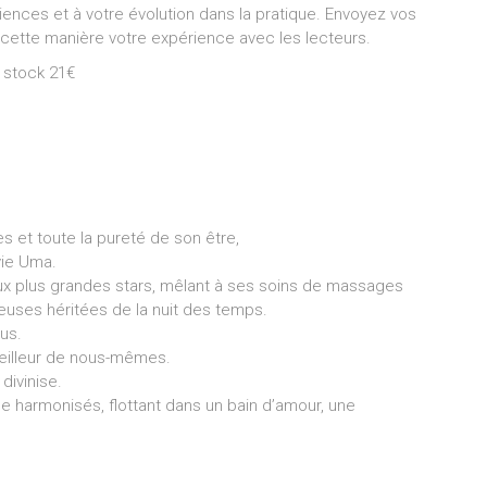
iences et à votre évolution dans la pratique. Envoyez vos
cette manière votre expérience avec les lecteurs.
 stock 21€
es et toute la pureté de son être,
vie Uma.
aux plus grandes stars, mêlant à ses soins de massages
seuses héritées de la nuit des temps.
ous.
meilleur de nous-mêmes.
divinise.
âme harmonisés, flottant dans un bain d’amour, une