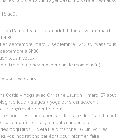
ous les cours en août (l’agenda du mois d’août est aussi
 18 août
le ou Rambuteau) : Les lundi 11h tous niveaux, mardi
 12h30
nt en septembre, mardi 3 septembre 12h30 Vinyasa tous
4 septembre à 9h30
tion tous niveaux+
r confirmation (chez moi pendant le mois d’août).
age pour les cours
a Cottis + Yoga avec Christine Laurion – mardi 27 aout
blog rubrique « stages » yoga.paris-danse.com)
 production@mysterebouffe.com
y a encore des places pendant le stage du 14 août à côté
certainement) ; renseignements sur son site
 Yogi Birds… c’était le dimanche 16 juin, voir les
 vos inspirations par écrit pour informer, faire