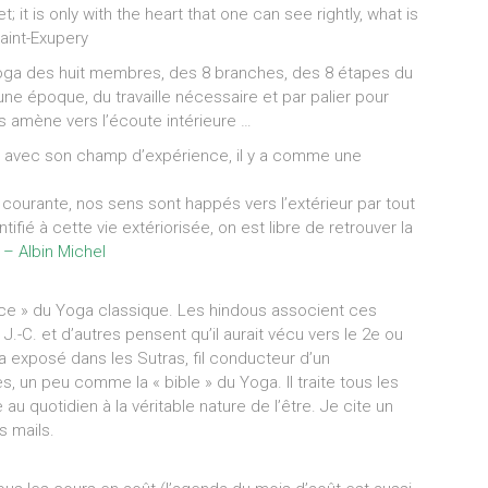
 it is only with the heart that one can see rightly, what is
Saint-Exupery
Yoga des huit membres, des 8 branches, des 8 étapes du
ne époque, du travaille nécessaire et par palier pour
us amène vers l’écoute intérieure …
ié avec son champ d’expérience, il y a comme une
e courante, nos sens sont happés vers l’extérieur par tout
ntifié à cette vie extériorisée, on est libre de retrouver la
 – Albin Michel
ce » du Yoga classique. Les hindous associent ces
J.-C. et d’autres pensent qu’il aurait vécu vers le 2e ou
a exposé dans les Sutras, fil conducteur d’un
 un peu comme la « bible » du Yoga. Il traite tous les
 au quotidien à la véritable nature de l’être. Je cite un
 mails.