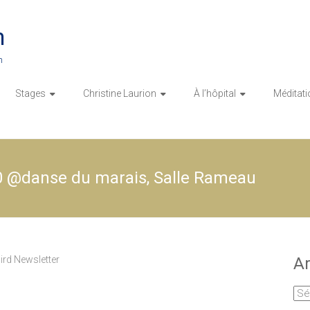
n
n
Stages
Christine Laurion
À l’hôpital
Méditati
0 @danse du marais, Salle Rameau
ird Newsletter
Ar
Arc