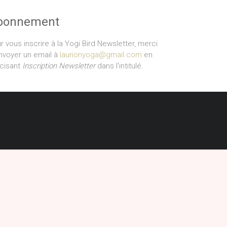
bonnement
r vous inscrire à la Yogi Bird Newsletter, merci
nvoyer un email à
laurionyoga@gmail.com
en
cisant
Inscription Newsletter
dans l'intitulé.