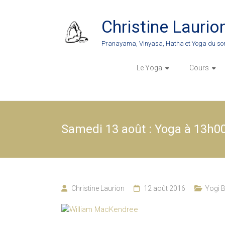
Skip
to
Christine Laurio
content
Pranayama, Vinyasa, Hatha et Yoga du so
Le Yoga
Cours
Samedi 13 août : Yoga à 13h0
Christine Laurion
12 août 2016
Yogi B