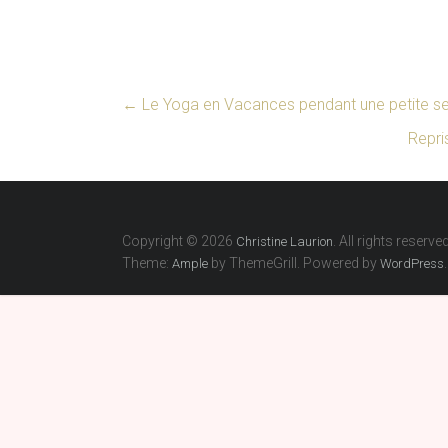
←
Le Yoga en Vacances pendant une petite 
Repri
Copyright © 2026
. All rights reserved
Christine Laurion
Theme:
by ThemeGrill. Powered by
.
Ample
WordPress