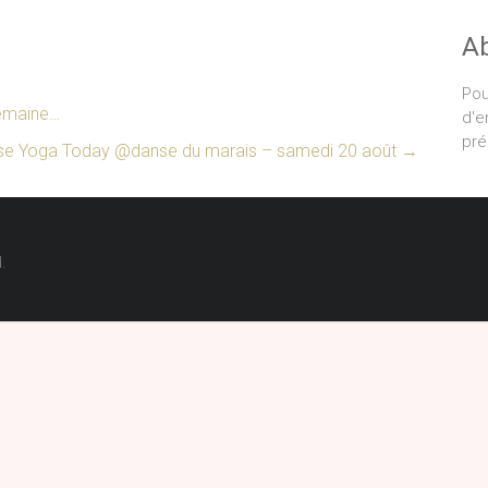
A
Pou
semaine…
d'e
pré
se Yoga Today @danse du marais – samedi 20 août
→
.