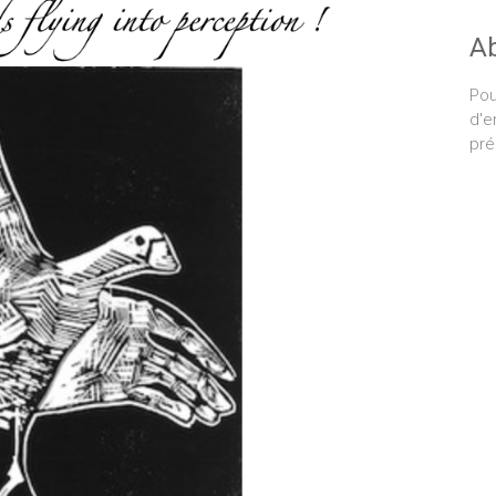
A
Pou
d'e
pré