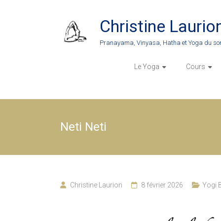
Skip
to
Christine Laurio
content
Pranayama, Vinyasa, Hatha et Yoga du so
Le Yoga
Cours
Neti Neti
Christine Laurion
8 février 2026
Yogi B