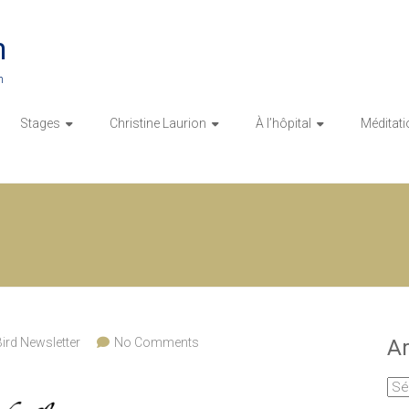
n
n
Stages
Christine Laurion
À l’hôpital
Méditati
ird Newsletter
No Comments
Ar
Arc