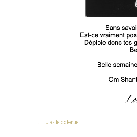
←
Tu as le potentiel !