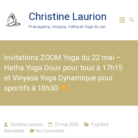
Skip
to
Christine Laurion
content
Pranayama, Vinyasa, Hatha et Yoga du son
Invitations ZOOM Yoga du 22 mai –
Hatha Yoga Doux pour tous à 17h15
et Vinyasa Yoga Dynamique pour
sportifs à 18h30
Christine Laurion
22 mai 2020
Yogi Bird
Newsletter
No Comments