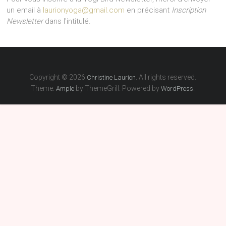
un email à
laurionyoga@gmail.com
en précisant
Inscription
Newsletter
dans l'intitulé.
Copyright © 2026
. All rights reserved.
Christine Laurion
Theme:
by ThemeGrill. Powered by
.
Ample
WordPress