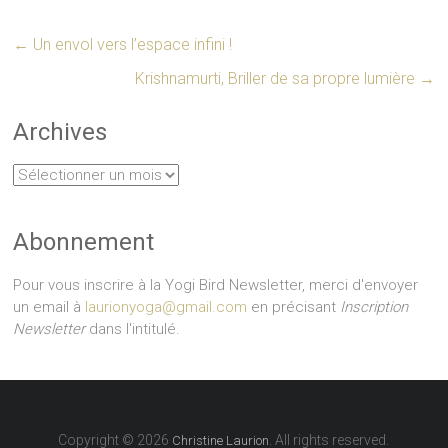
←
Un envol vers l’espace infini !
Krishnamurti, Briller de sa propre lumière
→
Archives
Archives
Abonnement
Pour vous inscrire à la Yogi Bird Newsletter, merci d'envoyer
un email à
laurionyoga@gmail.com
en précisant
Inscription
Newsletter
dans l'intitulé.
Copyright © 2026
. All rights reserved.
Christine Laurion