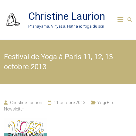
Skip
to
Christine Laurion
content
Pranayama, Vinyasa, Hatha et Yoga du son
Festival de Yoga à Paris 11, 12, 13
octobre 2013
Christine Laurion
11 octobre 2013
Yogi Bird
Newsletter