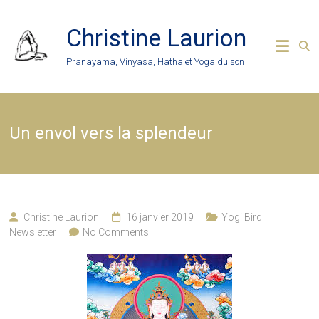
Skip
to
Christine Laurion
content
Pranayama, Vinyasa, Hatha et Yoga du son
Un envol vers la splendeur
Christine Laurion
16 janvier 2019
Yogi Bird
Newsletter
No Comments