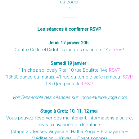
du coeur
♡
________
Les séances à confirmer RSVP
Jeudi 17 janvier 20h :
Centre
Culturel Didot 15 rue des mariniers 14e
RSVP
Samedi 19 janvier :
11h chez so lovely Rita, 10 rue Boulitte 14e
RSVP
13h30 danse du marais, 41 rue du temple salle rameau
RSVP
17h Qee paris 9e
RSVP
Voir l
’
ensemble des séances sur : chris-laurion-yoga.com
Stage à Gretz 10, 11, 12 mai
Vous pouvez réserver dès maintenant, informations à suivre,
niveaux avancés et débutants
(stage 2 vitesses Vinyasa et Hatha Yoga – Pranayama –
Méditation – Kriyas – Chant sonore)