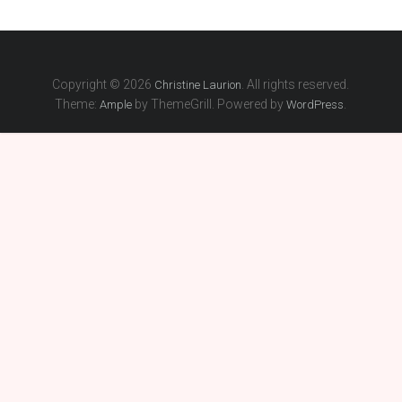
Copyright © 2026
. All rights reserved.
Christine Laurion
Theme:
by ThemeGrill. Powered by
.
Ample
WordPress