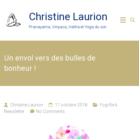
Skip
to
Christine Laurion
content
Pranayama, Vinyasa, Hatha et Yoga du son
Un envol vers des bulles de
bonheur !
Christine Laurion
11 octobre 2018
Yogi Bird
Newsletter
No Comments