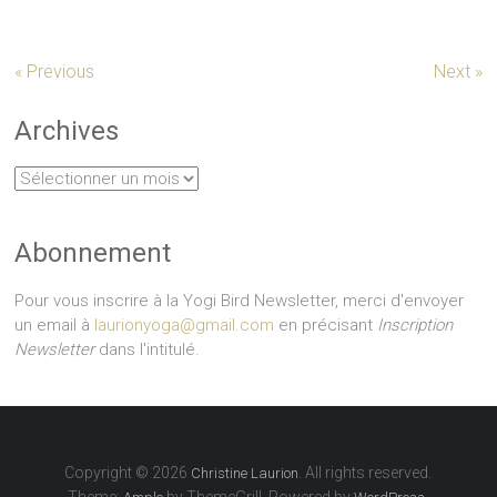
« Previous
Next »
Archives
Archives
Abonnement
Pour vous inscrire à la Yogi Bird Newsletter, merci d'envoyer
un email à
laurionyoga@gmail.com
en précisant
Inscription
Newsletter
dans l'intitulé.
Copyright © 2026
. All rights reserved.
Christine Laurion