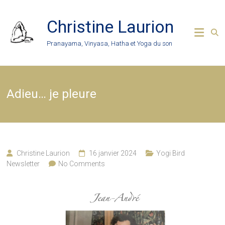
Skip
to
Christine Laurion
content
Pranayama, Vinyasa, Hatha et Yoga du son
Adieu… je pleure
Christine Laurion
16 janvier 2024
Yogi Bird
Newsletter
No Comments