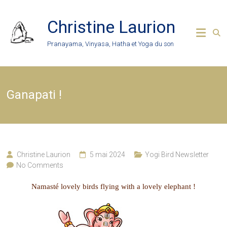
Skip
to
Christine Laurion
content
Pranayama, Vinyasa, Hatha et Yoga du son
Ganapati !
Christine Laurion
5 mai 2024
Yogi Bird Newsletter
No Comments
Namasté lovely birds flying with a lovely elephant !