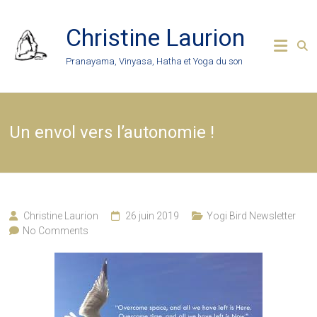
Skip
to
Christine Laurion
content
Pranayama, Vinyasa, Hatha et Yoga du son
Un envol vers l’autonomie !
Christine Laurion
26 juin 2019
Yogi Bird Newsletter
No Comments