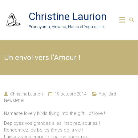
Skip
to
Christine Laurion
content
Pranayama, Vinyasa, Hatha et Yoga du son
Un envol vers l’Amour !
Christine Laurion
19 octobre 2014
Yogi Bird
Newsletter
Namasté lovely birds flying into the gift… of love !
Déployez vos grandes ailes, inspirez, souriez !
Rencontrez les belles âmes de la vie !
Laissez-vous emporter par un coeur pur