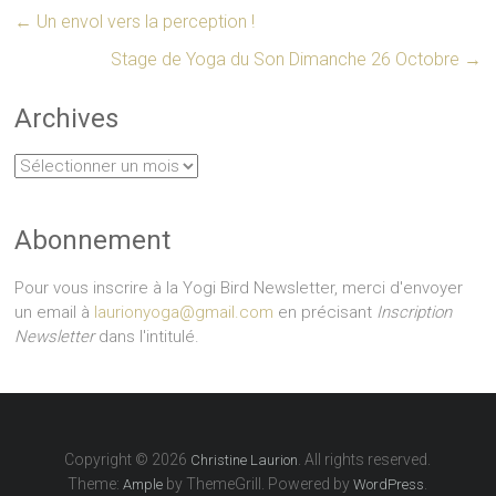
←
Un envol vers la perception !
Stage de Yoga du Son Dimanche 26 Octobre
→
Archives
Archives
Abonnement
Pour vous inscrire à la Yogi Bird Newsletter, merci d'envoyer
un email à
laurionyoga@gmail.com
en précisant
Inscription
Newsletter
dans l'intitulé.
Copyright © 2026
. All rights reserved.
Christine Laurion
Theme:
by ThemeGrill. Powered by
.
Ample
WordPress