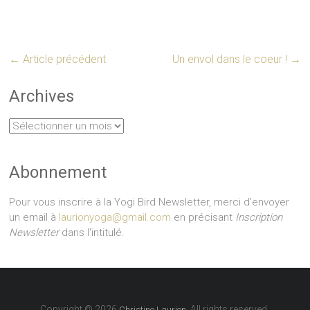
←
Article précédent
Un envol dans le coeur !
→
Archives
Archives
Abonnement
Pour vous inscrire à la Yogi Bird Newsletter, merci d'envoyer
un email à
laurionyoga@gmail.com
en précisant
Inscription
Newsletter
dans l'intitulé.
Copyright © 2026
. All rights reserved.
Christine Laurion