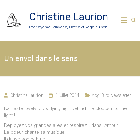
Skip
to
Christine Laurion
content
Pranayama, Vinyasa, Hatha et Yoga du son
Un envol dans le sens
Christine Laurion
6 juillet 2014
Yogi Bird Newsletter
Namasté lovely birds flying high behind the clouds into the
light !
Déployez vos grandes ailes et respirez… dans l’Amour !
Le coeur chante sa musique,
Il danse son rythme