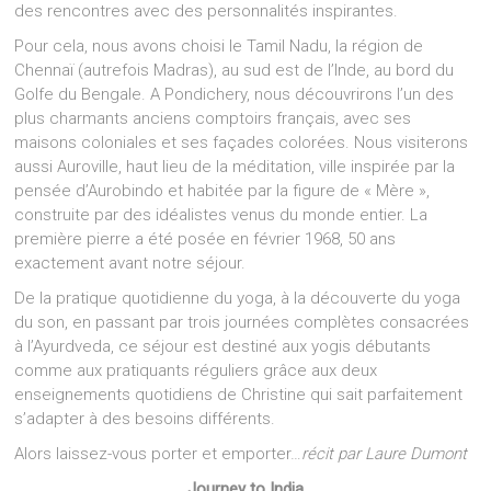
des rencontres avec des personnalités inspirantes.
Pour cela, nous avons choisi le Tamil Nadu, la région de
Chennaï (autrefois Madras), au sud est de l’Inde, au bord du
Golfe du Bengale. A Pondichery, nous découvrirons l’un des
plus charmants anciens comptoirs français, avec ses
maisons coloniales et ses façades colorées. Nous visiterons
aussi Auroville, haut lieu de la méditation, ville inspirée par la
pensée d’Aurobindo et habitée par la figure de « Mère »,
construite par des idéalistes venus du monde entier. La
première pierre a été posée en février 1968, 50 ans
exactement avant notre séjour.
De la pratique quotidienne du yoga, à la découverte du yoga
du son, en passant par trois journées complètes consacrées
à l’Ayurdveda, ce séjour est destiné aux yogis débutants
comme aux pratiquants réguliers grâce aux deux
enseignements quotidiens de Christine qui sait parfaitement
s’adapter à des besoins différents.
Alors laissez-vous porter et emporter…
récit
par Laure Dumont
Journey to India