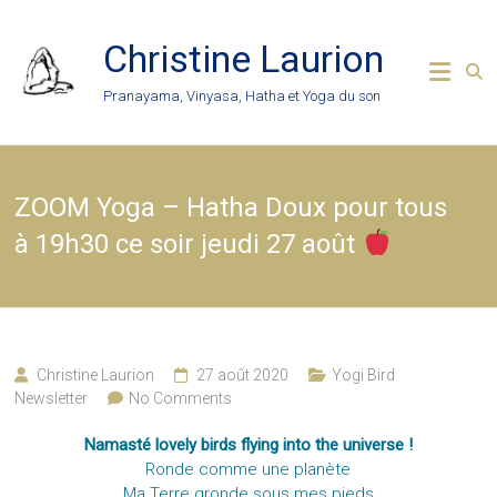
Skip
to
Christine Laurion
content
Pranayama, Vinyasa, Hatha et Yoga du son
ZOOM Yoga – Hatha Doux pour tous
à 19h30 ce soir jeudi 27 août
Christine Laurion
27 août 2020
Yogi Bird
Newsletter
No Comments
Namasté lovely birds flying into the universe !
Ronde comme une planète
Ma Terre gronde sous mes pieds