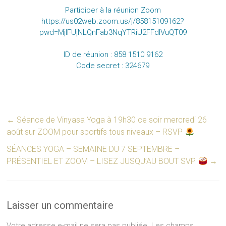
Participer à la réunion Zoom
https://us02web.zoom.us/j/85815109162?
pwd=MjlFUjNLQnFab3NqYTRiU2FFdlVuQT09
ID de réunion : 858 1510 9162
Code secret : 324679
←
Séance de Vinyasa Yoga à 19h30 ce soir mercredi 26
août sur ZOOM pour sportifs tous niveaux – RSVP
SÉANCES YOGA – SEMAINE DU 7 SEPTEMBRE –
PRÉSENTIEL ET ZOOM – LISEZ JUSQU’AU BOUT SVP
→
Laisser un commentaire
Votre adresse e-mail ne sera pas publiée.
Les champs