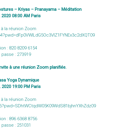
ostures – Kriyas – Pranayama – Méditation
il. 2020 08:00 AM Paris
r à la réunion Zoom
6154?pwd=dFp0VWlLdG5Oc3VlZ1FYNEx3c2dXQT09
ion : 820 8209 6154
 passe : 273919
vite à une réunion Zoom planifiée.
nyasa Yoga Dynamique
il. 2020 19:00 PM Paris
r à la réunion Zoom
8756?pwd=SDhtWCtqdW05K09WdS81bjhnYXhZdz09
ion : 896 6368 8756
 passe : 251031