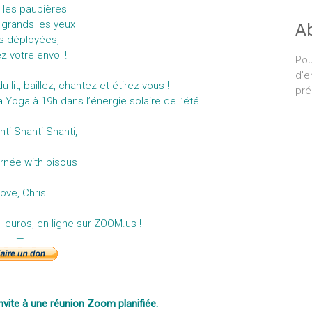
 les paupières
 grands les yeux
A
es déployées,
z votre envol !
Pou
d'e
 lit, baillez, chantez et étirez-vous !
pré
 Yoga à 19h dans l’énergie solaire de l’été !
ti Shanti Shanti,
urnée with bisous
ove, Chris
 euros, en ligne sur
ZOOM.us !
—
vite à une réunion Zoom planifiée.