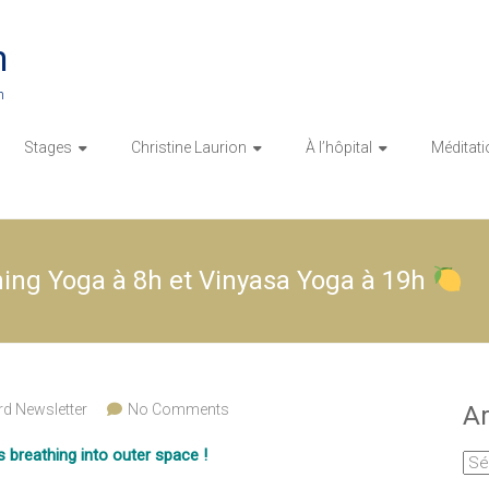
n
n
Stages
Christine Laurion
À l’hôpital
Méditati
ning Yoga à 8h et Vinyasa Yoga à 19h
rd Newsletter
No Comments
Ar
 breathing into outer space !
Arc