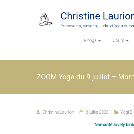
Skip
to
Christine Laurio
content
Pranayama, Vinyasa, Hatha et Yoga du so
Le Yoga
Cours
ZOOM Yoga du 9 juillet – Mor
Christine Laurion
8 juillet 2020
Yogi Bi
Namasté lovely birds