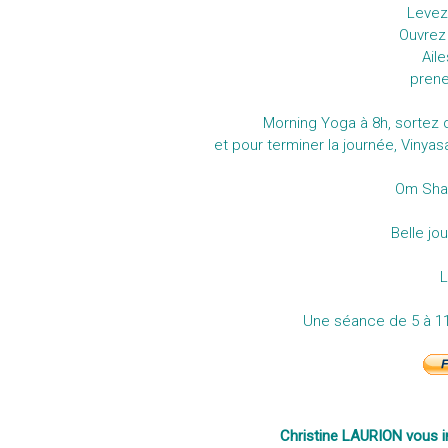
Levez
Ouvrez
Ail
prene
Morning Yoga à 8h, sortez du
et pour terminer la journée, Vinyasa
Om Shan
Belle jo
L
Une séance de 5 à 11
Christine LAURION vous in