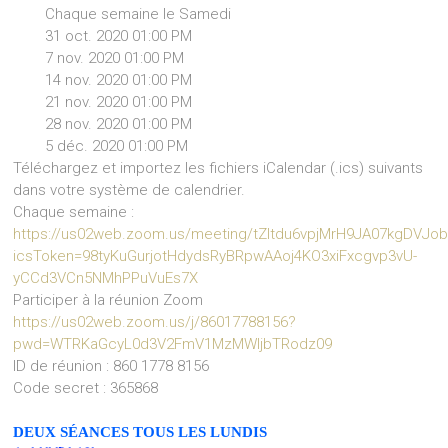
Chaque semaine le Samedi
31 oct. 2020 01:00 PM
7 nov. 2020 01:00 PM
14 nov. 2020 01:00 PM
21 nov. 2020 01:00 PM
28 nov. 2020 01:00 PM
5 déc. 2020 01:00 PM
Téléchargez et importez les fichiers iCalendar (.ics) suivants
dans votre système de calendrier.
Chaque semaine :
https://us02web.zoom.us/meeting/tZItdu6vpjMrH9JA07kgDVJo
icsToken=98tyKuGurjotHdydsRyBRpwAAoj4KO3xiFxcgvp3vU-
yCCd3VCn5NMhPPuVuEs7X
Participer à la réunion Zoom
https://us02web.zoom.us/j/86017788156?
pwd=WTRKaGcyL0d3V2FmV1MzMWljbTRodz09
ID de réunion : 860 1778 8156
Code secret : 365868
DEUX SÉANCES TOUS LES LUNDIS