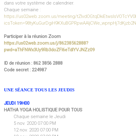
dans votre système de calendrier.
Chaque semaine :
https://us02web.zoom.us/meeting/tZIvdOGtqDkiEtwsIsVOTcYV0
icsToken=98tyKuGurDgiH9KXuBGPRpwAAIjCWe_wpnpHj7dKjzb2
Participer à la réunion Zoom
https://us02web.zoom.us/j/86238562888?
pwd=aThFNWx3Uy9Rb3doZFl6eTdlYVJNZz09
ID de réunion : 862 3856 2888
Code secret : 224987
UNE SÉANCE TOUS LES JEUDIS
JEUDI 19H00
HATHA YOGA HOLISTIQUE POUR TOUS
Chaque semaine le Jeudi
5 nov. 2020 07:00 PM
12 nov. 2020 07:00 PM