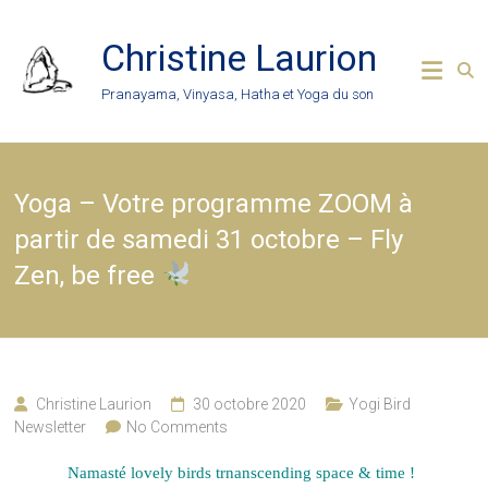
Skip
to
Christine Laurion
content
Pranayama, Vinyasa, Hatha et Yoga du son
Yoga – Votre programme ZOOM à
partir de samedi 31 octobre – Fly
Zen, be free
Christine Laurion
30 octobre 2020
Yogi Bird
Newsletter
No Comments
Namasté lovely birds trnanscending space & time !