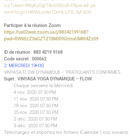
icsToken=98tyKuGgrT8oG92csR-PRpw-A4-ga-
vxmFhcgo1HlRWzJx9wTDnHLtJTE_9yFdDH
Participer à la réunion Zoom
https://us02web.zoom.us/j/88342199168?
pwd=RWtiSzZ3aGZTZTBkR09GcmxUM0t4Zz09
ID de réunion : 883 4219 9168
Code secret : 000662
2. MERCREDI 19H30
VINYASA FLOW DYNAMIQUE – PRATIQUANTS CONFIRMÉS
Sujet : VINYASA YOGA DYNAMIQUE – FLOW
Chaque semaine le Mercredi
4 nov. 2020 07:30 PM
11 nov. 2020 07:30 PM
18 nov. 2020 07:30 PM
25 nov. 2020 07:30 PM
2 déc. 2020 07:30 PM
9 déc. 2020 07:30 PM
Téléchargez et importez les fichiers iCalendar (.ics) suivants