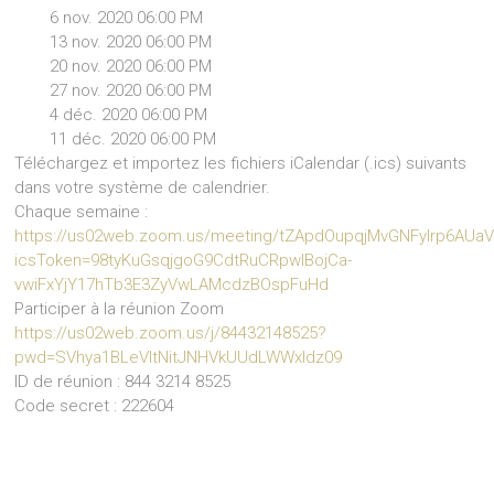
6 nov. 2020 06:00 PM
13 nov. 2020 06:00 PM
20 nov. 2020 06:00 PM
27 nov. 2020 06:00 PM
4 déc. 2020 06:00 PM
11 déc. 2020 06:00 PM
Téléchargez et importez les fichiers iCalendar (.ics) suivants
dans votre système de calendrier.
Chaque semaine :
https://us02web.zoom.us/meeting/tZApdOupqjMvGNFyIrp6AUa
icsToken=98tyKuGsqjgoG9CdtRuCRpwIBojCa-
vwiFxYjY17hTb3E3ZyVwLAMcdzBOspFuHd
Participer à la réunion Zoom
https://us02web.zoom.us/j/84432148525?
pwd=SVhya1BLeVltNitJNHVkUUdLWWxIdz09
ID de réunion : 844 3214 8525
Code secret : 222604