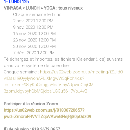
1- LUNDI 12h
VINYASA « LUNCH » YOGA : tous niveaux
Chaque semaine le Lundi
2 nov. 2020 12:00 PM
9 nov. 2020 12:00 PM
16 nov. 2020 12:00 PM
23 nov. 2020 12:00 PM
30 nov. 2020 12:00 PM
7 déc. 2020 12:00 PM
Téléchargez et importez les fichiers iCalendar (.ics) suivants
dans votre système de calendrier.
Chaque semaine :
https://us02web.zoom.us/meeting/tZUldO-
vrDssH9OyyIywohAPLlXMgwW3qPch/ics?
icsToken=98tyKuGppjgsHdaVthyARpwcGojCM-
3zpmJdgvpyhQbMGjdcaiLGGu56H7VoJ4vB
Participer à la réunion Zoom
https://us02web.zoom.us/j/81836720657?
pwd=ZmUraFRVVTZqcVAweGFlejRjS0pOdz09
ID de réunion : 818 3672 0657