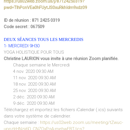
https://us02web.zoom.us/j/87124250319?
pwd=TlhPcnVEa0hFUytJS0xuRkhIdm9xdz09
ID de réunion : 871 2425 0319
Code secret : 067509
DEUX SÉANCES TOUS LES MERCREDIS
1- MERCREDI 9H30
YOGA HOLISTIQUE POUR TOUS
Christine LAURION vous invite à une réunion Zoom planifiée.
Chaque semaine le Mercredi
4 nov. 2020 09:30 AM
11 nov. 2020 09:30 AM
18 nov. 2020 09:30 AM
25 nov. 2020 09:30 AM
2 déc. 2020 09:30 AM
9 déc. 2020 09:30 AM
Téléchargez et importez les fichiers iCalendar (.ics) suivants
dans votre système de calendrier.
Chaque semaine :
https://us02web.zoom.us/meeting/tZwuc-
uppzIrHNzij6D_CNZQxPqA-mehwFBT/ics?