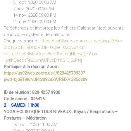
31 oct. 2020 09:00 AM
7 nov. 2020 09:00 PM
14 nov. 2020 09:00 PM
21 nov. 2020 09:00 PM
Téléchargez et importez les fichiers iCalendar (.ics) suivants
dans votre système de calendrier.
Chaque semaine :
https://us02web.zoom.us/meeting/tZYkc-
utqTIjGdTIH9DHCR8JP1OJpeTOZqyw/ics?
icsToken=98tyKuGqpz8oH9OcuRqHRpwQHY-ga-
_wtlhEjadptTe8JwhwUFvcBrNtGKJ6JPfq
Participer à la réunion Zoom
https://us02web.zoom.us/j/82942579930?
pwd=bjdBTi96NURrS092dXArRElXVG85dz09
ID de réunion : 829 4257 9930
Code secret : 046426
2 – SAMEDI 11h00
YOGA HOLISTIQUE TOUS NIVEAUX : Kriyas / Respirations –
Postures – Méditation
31 oct. 2020 11:00 AM