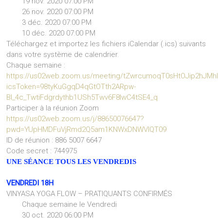
19 nov. 2020 07:00 PM
26 nov. 2020 07:00 PM
3 déc. 2020 07:00 PM
10 déc. 2020 07:00 PM
Téléchargez et importez les fichiers iCalendar (.ics) suivants
dans votre système de calendrier.
Chaque semaine :
https://us02web.zoom.us/meeting/tZwrcumoqT0sHtOJip2hJM
icsToken=98tyKuGgqD4qGtOTth2ARpw-
BI_4c_TwtiFdgrdythb1USh5Twv6F8lwC4tSE4_q
Participer à la réunion Zoom
https://us02web.zoom.us/j/88650076647?
pwd=YUpHMDFuVjRmd2Q5am1KNWxDNWVIQT09
ID de réunion : 886 5007 6647
Code secret : 744975
UNE SÉANCE TOUS LES VENDREDIS
VENDREDI 18H
VINYASA YOGA FLOW – PRATIQUANTS CONFIRMÉS
Chaque semaine le Vendredi
30 oct. 2020 06:00 PM