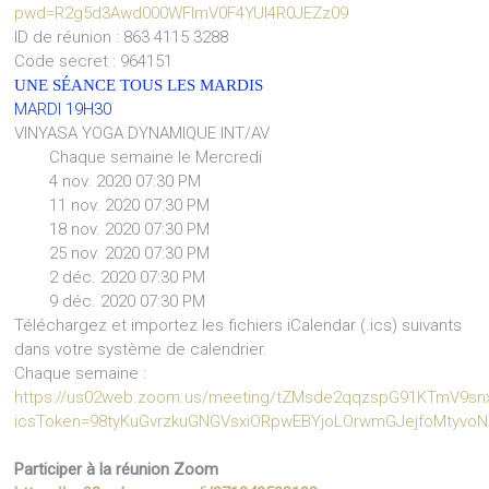
pwd=R2g5d3Awd000WFlmV0F4YUI4R0JEZz09
ID de réunion : 863 4115 3288
Code secret : 964151
UNE SÉANCE TOUS LES MARDIS
MARDI 19H30
VINYASA YOGA DYNAMIQUE INT/AV
Chaque semaine le Mercredi
4 nov. 2020 07:30 PM
11 nov. 2020 07:30 PM
18 nov. 2020 07:30 PM
25 nov. 2020 07:30 PM
2 déc. 2020 07:30 PM
9 déc. 2020 07:30 PM
Téléchargez et importez les fichiers iCalendar (.ics) suivants
dans votre système de calendrier.
Chaque semaine :
https://us02web.zoom.us/meeting/tZMsde2qqzspG91KTmV9sn
icsToken=98tyKuGvrzkuGNGVsxiORpwEBYjoLOrwmGJejfoMtyv
Participer à la réunion Zoom