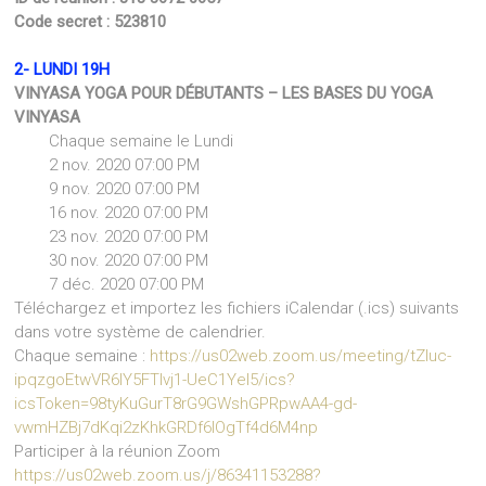
Code secret : 523810
2- LUNDI 19H
VINYASA YOGA POUR DÉBUTANTS – LES BASES DU YOGA
VINYASA
Chaque semaine le Lundi
2 nov. 2020 07:00 PM
9 nov. 2020 07:00 PM
16 nov. 2020 07:00 PM
23 nov. 2020 07:00 PM
30 nov. 2020 07:00 PM
7 déc. 2020 07:00 PM
Téléchargez et importez les fichiers iCalendar (.ics) suivants
dans votre système de calendrier.
Chaque semaine :
https://us02web.zoom.us/meeting/tZIuc-
ipqzgoEtwVR6IY5FTlvj1-UeC1Yel5/ics?
icsToken=98tyKuGurT8rG9GWshGPRpwAA4-gd-
vwmHZBj7dKqi2zKhkGRDf6IOgTf4d6M4np
Participer à la réunion Zoom
https://us02web.zoom.us/j/86341153288?