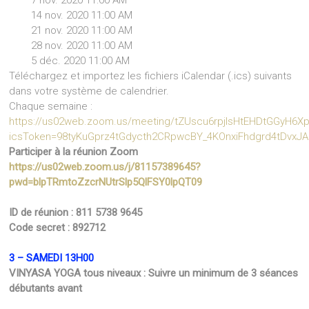
7 nov. 2020 11:00 AM
14 nov. 2020 11:00 AM
21 nov. 2020 11:00 AM
28 nov. 2020 11:00 AM
5 déc. 2020 11:00 AM
Téléchargez et importez les fichiers iCalendar (.ics) suivants
dans votre système de calendrier.
Chaque semaine :
https://us02web.zoom.us/meeting/tZUscu6rpjIsHtEHDtGGyH6Xp
icsToken=98tyKuGprz4tGdycth2CRpwcBY_4KOnxiFhdgrd4tDvx
Participer à la réunion Zoom
https://us02web.zoom.us/j/81157389645?
pwd=blpTRmtoZzcrNUtrSlp5QlFSY0lpQT09
ID de réunion : 811 5738 9645
Code secret : 892712
3 – SAMEDI 13H00
VINYASA YOGA tous niveaux : Suivre un minimum de 3 séances
débutants avant