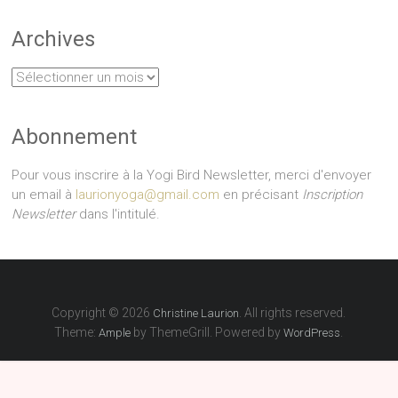
Archives
Archives
Abonnement
Pour vous inscrire à la Yogi Bird Newsletter, merci d'envoyer
un email à
laurionyoga@gmail.com
en précisant
Inscription
Newsletter
dans l'intitulé.
Copyright © 2026
. All rights reserved.
Christine Laurion
Theme:
by ThemeGrill. Powered by
.
Ample
WordPress