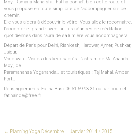
Moyi, Ramana Maharshi… Fatiha connaît bien cette route et
vous propose en toute simplicité de l’accompagner sur ce
chemin.
Elle vous aidera à découvrir le vôtre. Vous allez le reconnaître,
l’accepter et grandir avec lui. Les séances de méditation
quotidiennes dans l’aura de sa lumière vous accompagnera.
Départ de Paris pour Delhi, Rishikesh, Hardwar, Ajmer, Pushkar,
Jaipur,
Vrindavan… Visites des lieux sacrés : l’ashram de Ma Ananda
Moyi, de
Paramahansa Yogananda… et touristiques : Taj Mahal, Amber
Fort…
Renseignements: Fatiha Basli 06 51 69 93 31 ou par courriel :
fatihainde@free.fr
←
Planning Yoga Décembre – Janvier 2014 / 2015