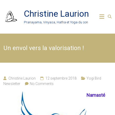
Skip
to
Christine Laurion
content
Pranayama, Vinyasa, Hatha et Yoga du son
Un envol vers la valorisation !
Christine Laurion
12 septembre 2018
Yogi Bird
Newsletter
No Comments
Namasté