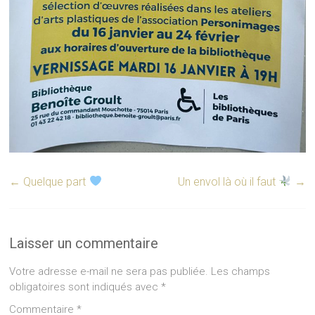
←
Quelque part
Un envol là où il faut
→
Laisser un commentaire
Votre adresse e-mail ne sera pas publiée.
Les champs
obligatoires sont indiqués avec
*
Commentaire
*