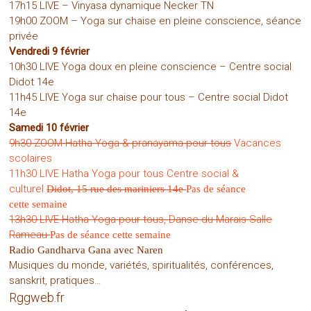
17h15 LIVE – Vinyasa dynamique Necker TN
19h00 ZOOM – Yoga sur chaise en pleine conscience, séance
privée
Vendredi 9 février
10h30 LIVE Yoga doux en pleine conscience – Centre social
Didot 14e
11h45 LIVE Yoga sur chaise pour tous – Centre social Didot
14e
Samedi 10 février
9h30 ZOOM Hatha Yoga & pranayama pour tous
Vacances
scolaires
11h30 LIVE Hatha Yoga pour tous Centre social &
culturel
Didot, 15 rue des mariniers 14e
Pas de séance
cette
semaine
13h30 LIVE Hatha Yoga pour tous, Danse du Marais Salle
Rameau
Pas de séance cette
semaine
Radio Gandharva Gana avec Naren
Musiques du monde, variétés, spiritualités, conférences,
sanskrit, pratiques…
Rggweb.fr