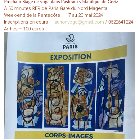
Prochain Stage de yoga dans l’ashram védantique de Gretz
À 50 minutes RER de Paris Gare du Nord Magenta
Week-end de la Pentecôte – 17 au 20 mai 2024
Inscriptions en cours –
laurionyoga@gmail.com
/ 0622641224
Arrhes – 100 euros