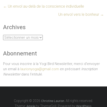
←
Un envol au-delà de la conscience individuelle
Un envol vers le bonheur
→
Archives
Archives
Abonnement
Pour vous inscrire à la Yogi Bird Newsletter, merci d'envoyer
un email à
laurionyoga@gmail.com
en précisant
Inscription
Newsletter
dans l'intitulé.
Copyright © 2026
. All rights reserved.
Christine Laurion
Theme:
by ThemeGrill. Powered by
.
Ample
WordPress