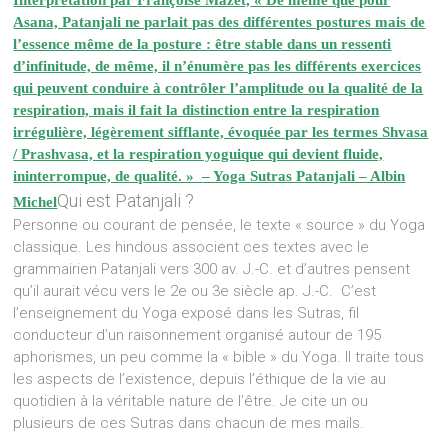
Interprétation par
Françoise Mazet,
« De même que pour
Asana, Patanjali ne parlait pas des différentes postures mais de
l’essence même de la posture : être stable dans un ressenti
d’infinitude, de même, il n’énumère pas les différents exercices
qui peuvent conduire à contrôler l’amplitude ou la qualité de la
respiration, mais il fait la distinction entre la respiration
irrégulière, légèrement sifflante, évoquée par les termes Shvasa
/ Prashvasa, et la respiration yoguique qui devient fluide,
ininterrompue, de qualité. »
– Yoga Sutras Patanjali – Albin
Qui est Patanjali ?
Michel
Personne ou courant de pensée, le texte « source » du Yoga
classique. Les hindous associent ces textes avec le
grammairien Patanjali vers 300 av. J.-C. et d’autres pensent
qu’il aurait vécu vers le 2e ou 3e siècle ap. J.-C. C’est
l’enseignement du Yoga exposé dans les Sutras, fil
conducteur d’un raisonnement organisé autour de 195
aphorismes, un peu comme la « bible » du Yoga. Il traite tous
les aspects de l’existence, depuis l’éthique de la vie au
quotidien à la véritable nature de l’être. Je cite un ou
plusieurs de ces Sutras dans chacun de mes mails.