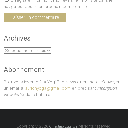
Enregistrer mon nom, mon e-mail et mon site dans le
navigateur pour mon prochain commentaire.
Archives
Archives
Abonnement
Pour vous inscrire à la Yogi Bird Newsletter, merci d'envoyer
un email à
laurionyoga@gmail.com
en précisant
Inscription
Newsletter
dans l'intitulé.
Copyright © 2026
. All rights reserved.
Christine Laurion