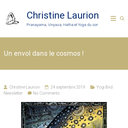
Skip
to
Christine Laurion
content
Pranayama, Vinyasa, Hatha et Yoga du son
Un envol dans le cosmos !
Christine Laurion
24 septembre 2019
Yogi Bird
Newsletter
No Comments