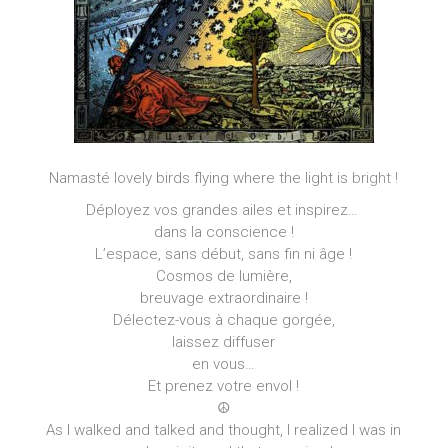
Namasté lovely birds flying where the light is
bright !
Déployez vos grandes ailes et inspirez…
dans la conscience !
L’espace, sans début, sans fin ni âge !
Cosmos de lumière,
breuvage extraordinaire !
Délectez-vous à chaque gorgée,
laissez diffuser
en vous…
Et prenez votre envol !
☮︎
As I walked and talked and thought, I realized I was in